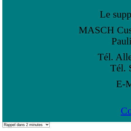
Le suppo
MASCH Custo
Paul
Tél. Al
Tél. 
E-
Co